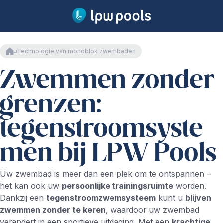
Ga naar hoofdinhoud
Hoofdpagina
Technologie van monoblok zwembaden
Onze zwembaden
Zwemmen zonder
Ons aanbod
Lange garantievoorwaarden
Zwembadproductie
grenzen:
Installatie
Veiligheid
tegenstroomsyste
Waterbehandeling
Technologie
men bij LPW Pools
Monoblok zwembaden
Uw zwembad is meer dan een plek om te ontspannen –
Naadloos zwembad
het kan ook uw
persoonlijke trainingsruimte
worden.
zwembadafdekking
Dankzij een
tegenstroomzwemsysteem
kunt u
blijven
Verwarming
zwemmen zonder te keren
, waardoor uw zwembad
Tegenstroomsystemen
verandert in een sportieve uitdaging. Met een
krachtige