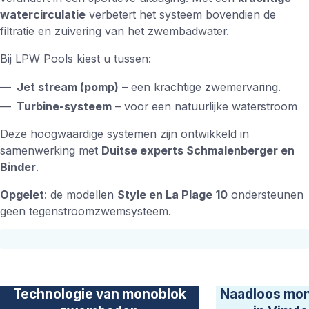
Projecten
watercirculatie
verbetert het systeem bovendien de
Het bedrijf
filtratie en zuivering van het zwembadwater.
De wereld van LPW Pools
Bij LPW Pools kiest u tussen:
Waarom kiezen voor LPW Pools?
Klanttevredenheid
Jet stream (pomp)
– een krachtige zwemervaring.
Certified Partners
Turbine-systeem
– voor een natuurlijke waterstroom
Second Wave Program
Contact
Deze hoogwaardige systemen zijn ontwikkeld in
Dienst na verkoop
samenwerking met
Duitse experts Schmalenberger en
Showroom bezoeken
Binder
.
Offerte aanvragen
Opgelet
: de modellen
Style en La Plage 10
ondersteunen
geen tegenstroomzwemsysteem.
Land wijzigen
Technologie van monoblok
Naadloos mo
België