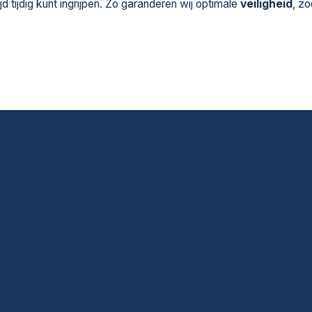
tijd tijdig kunt ingrijpen. Zo garanderen wij optimale
veiligheid
, z
s?