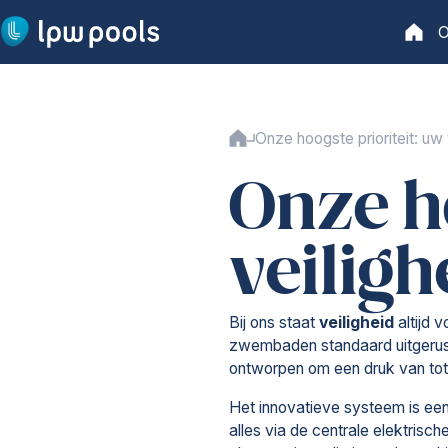
Ga naar hoofdinhoud
O
Hoofd
Hoofdpagina
Onze zwembaden
Onze hoogste prioriteit: uw 
Ons aanbod
Onze ho
Lange garantievoorwaarden
Zwembadproductie
Installatie
veiligh
Veiligheid
Waterbehandeling
Bij ons staat
veiligheid
altijd 
Technologie
zwembaden standaard uitgerust m
ontworpen om een druk van to
Monoblok zwembaden
Naadloos zwembad
Het innovatieve systeem is een
zwembadafdekking
alles via de centrale elektris