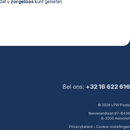
odat u
zorgeloos
kunt genieten
Bel ons:
+32 16 622 616
© 2026 LPW Pools
Nieuwlandlaan 87-B436
B-3200 Aarschot
Privacybeleid
–
Cookie-instellingen