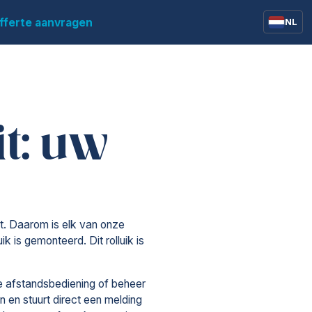
fferte aanvragen
NL
België
Frankrijk
Duitsland
it: uw
Zwitserland
Verenigd Koninkrijk
t. Daarom is elk van onze
 is gemonteerd. Dit rolluik is
de afstandsbediening of beheer
 en stuurt direct een melding