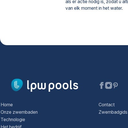
Verwarming
als er actie nodig is, zodat u al
Tegenstroomsystemen
van elk moment in het water.
Projecten
Het bedrijf
De wereld van LPW Pools
Waarom kiezen voor LPW Pool
Klanttevredenheid
Certified Partners
Second Wave Program
Contact
Dienst na verkoop
Showroom bezoeken
Offerte aanvragen
Home
Contact
Onze zwembaden
Zwembadgids
Technologie
Het bedrijf