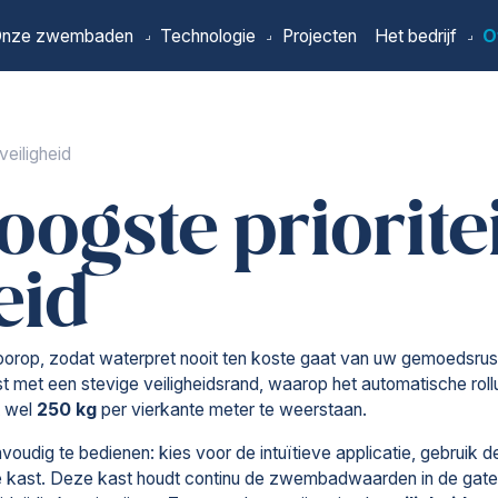
nze zwembaden
Technologie
Projecten
Het bedrijf
O
pagina
veiligheid
ogste priorite
eid
voorop, zodat waterpret nooit ten koste gaat van uw gemoedsrus
et een stevige veiligheidsrand, waarop het automatische rolluik
t wel
250 kg
per vierkante meter te weerstaan.
voudig te bedienen: kies voor de intuïtieve applicatie, gebruik 
che kast. Deze kast houdt continu de zwembadwaarden in de gaten