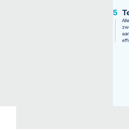
T
All
zwe
aan
eff