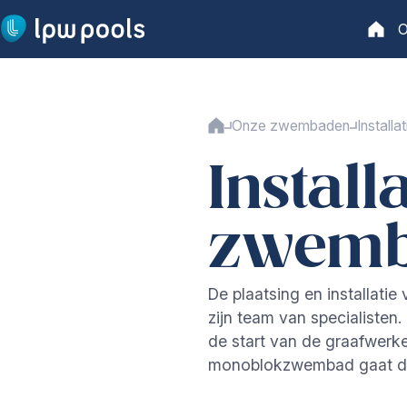
Ga naar hoofdinhoud
O
Hoofd
Hoofdpagina
Onze zwembaden
Onze zwembaden
Install
Ons aanbod
Instal
Lange garantievoorwaarden
Zwembadproductie
Installatie
zwem
Veiligheid
Waterbehandeling
De plaatsing en installat
Technologie
zijn team van specialist
de start van de graafwerke
Monoblok zwembaden
monoblokzwembad gaat dan
Naadloos zwembad
zwembadafdekking