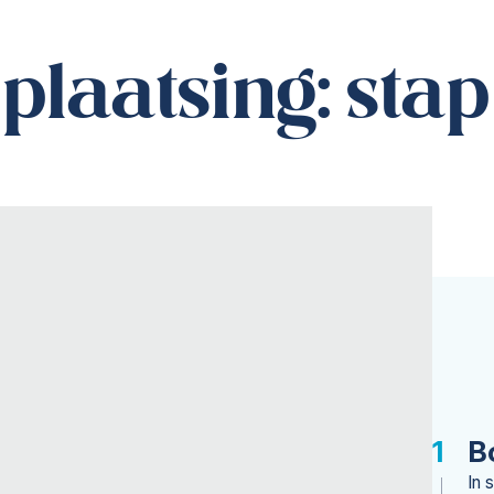
plaatsing: stap
s?
B
In 