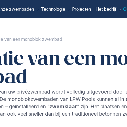
nze zwembaden
Technologie
Projecten
Het bedrijf
O
pagina
atie van een monoblok zwembad
latie van een m
bad
ie van uw privézwembad wordt volledig uitgevoerd do
en. De monoblokzwembaden van LPW Pools kunnen al in
n – geïnstalleerd en “
zwemklaar
” zijn. Het plaatsen e
 ook veel sneller dan bij een traditioneel betonnen