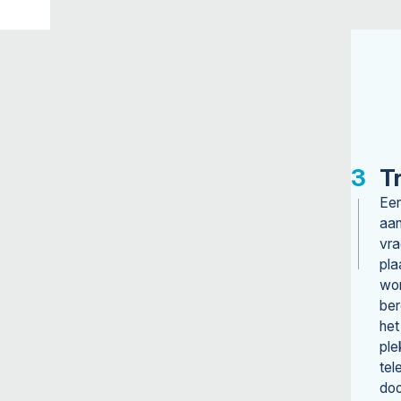
T
Een
aan
vra
pla
wor
ber
het
ple
tel
doo