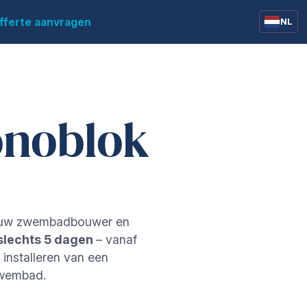
fferte aanvragen
NL
België
Frankrijk
Duitsland
onoblok
Zwitserland
Verenigd Koninkrijk
or uw zwembadbouwer en
slechts 5 dagen
– vanaf
n installeren van een
 zwembad.